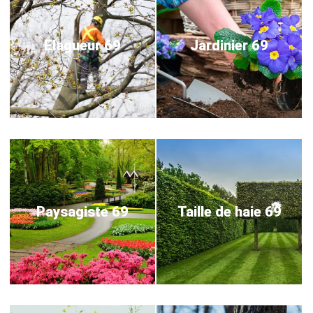
Elagueur 69
Jardinier 69
Paysagiste 69
Taille de haie 69