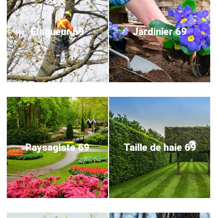
Elagueur 69
Jardinier 69
Paysagiste 69
Taille de haie 69