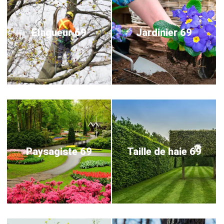
Elagueur 69
Jardinier 69
Paysagiste 69
Taille de haie 69