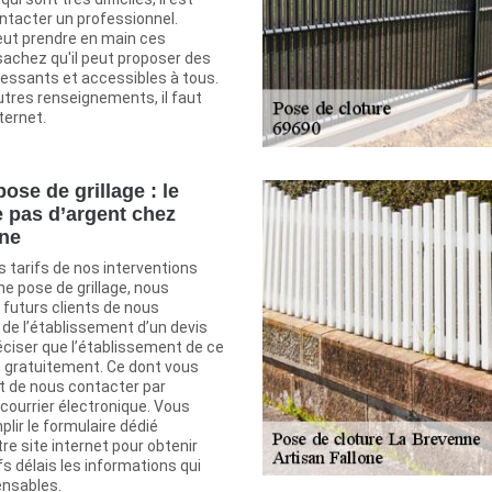
ntacter un professionnel.
peut prendre en main ces
sachez qu'il peut proposer des
éressants et accessibles à tous.
utres renseignements, il faut
nternet.
ose de grillage : le
e pas d’argent chez
one
s tarifs de nos interventions
ne pose de grillage, nous
 futurs clients de nous
de l’établissement d’un devis
préciser que l’établissement de ce
 gratuitement. Ce dont vous
st de nous contacter par
courrier électronique. Vous
lir le formulaire dédié
tre site internet pour obtenir
fs délais les informations qui
ensables.