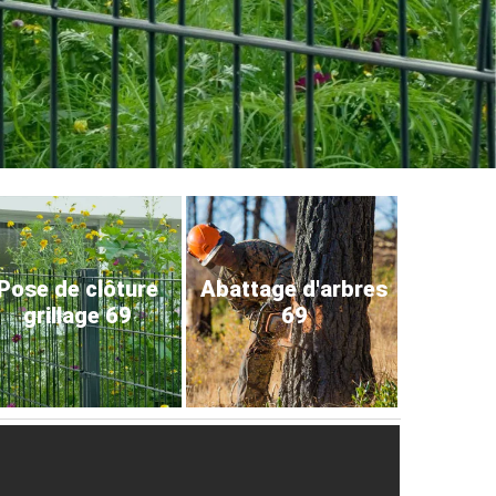
Pose de clôture
Abattage d'arbres
grillage 69
69