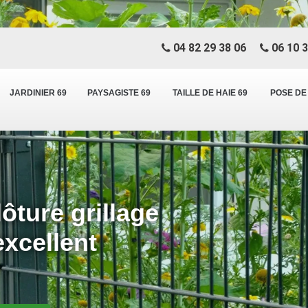
04 82 29 38 06
06 10 3
JARDINIER 69
PAYSAGISTE 69
TAILLE DE HAIE 69
POSE DE
ôture grillage
xcellent