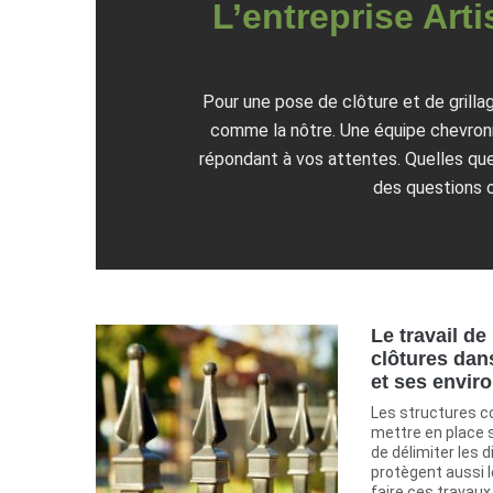
L’entreprise Arti
Pour une pose de clôture et de grilla
comme la nôtre. Une équipe chevronné
répondant à vos attentes. Quelles que 
des questions o
Le travail de
clôtures dan
et ses envir
Les structures c
mettre en place s
de délimiter les d
protègent aussi l
faire ces travaux q