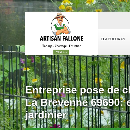
ELAGUEUR 69
Entreprise pose de cl
La Brevenne 69690: e
jardinier