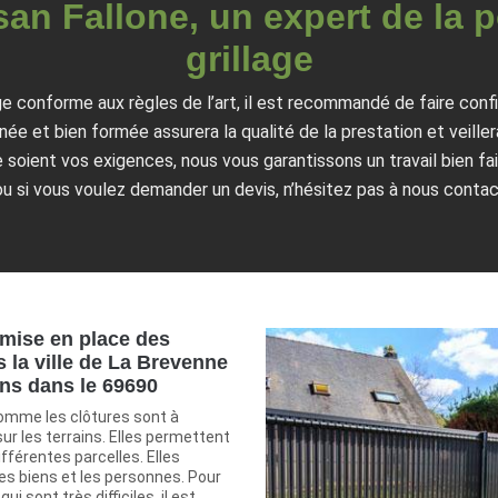
san Fallone, un expert de la 
grillage
ge conforme aux règles de l’art, il est recommandé de faire conf
e et bien formée assurera la qualité de la prestation et veillera
soient vos exigences, nous vous garantissons un travail bien fai
u si vous voulez demander un devis, n’hésitez pas à nous conta
 mise en place des
s la ville de La Brevenne
ons dans le 69690
omme les clôtures sont à
ur les terrains. Elles permettent
ifférentes parcelles. Elles
es biens et les personnes. Pour
ui sont très difficiles, il est