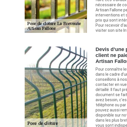
nécessaire de co
Artisan Fallone 
interventions et 
prix qui sont int
Pour recevoir d'a
visiter son site I
Devis d’une p
client ne pai
Artisan Fall
Pour connaître le
dans le cadre d’u
conseillons à nos
contacter en vue 
détaillé. Il faut 
document se fait
avez besoin, c’e
téléphone ou par 
pouvez aussi remp
disponible sur no
dans les plus bre
vous sont indisp