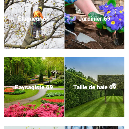
Elagueur 69
Jardinier 69
Paysagiste 69
Taille de haie 69