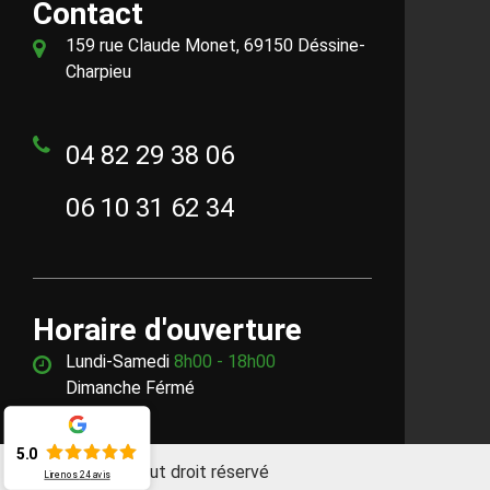
Contact
159 rue Claude Monet, 69150 Déssine-
Charpieu
04 82 29 38 06
06 10 31 62 34
Horaire d'ouverture
Lundi-Samedi
8h00 - 18h00
Dimanche Férmé
5.0
©2018 - 2026 Tout droit réservé
Lire nos
24
avis