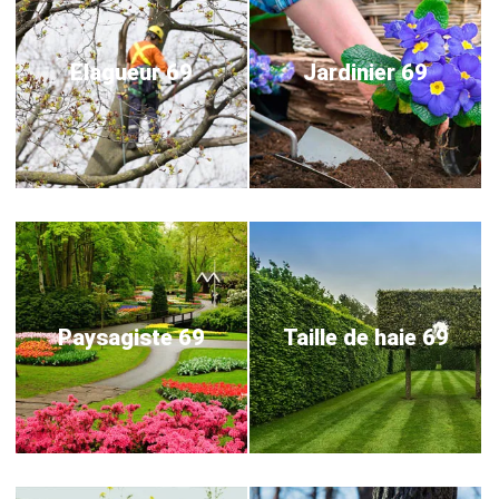
Elagueur 69
Jardinier 69
Paysagiste 69
Taille de haie 69