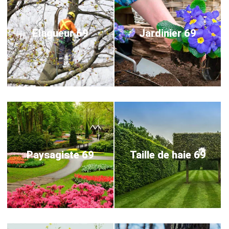
Elagueur 69
Jardinier 69
Paysagiste 69
Taille de haie 69