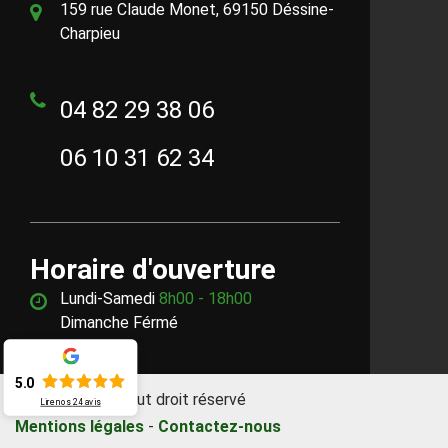
159 rue Claude Monet, 69150 Déssine-
Charpieu
04 82 29 38 06
06 10 31 62 34
Horaire d'ouverture
Lundi-Samedi
8h00 - 18h00
Dimanche Férmé
5.0
©2018 - 2026 Tout droit réservé
Lire nos
24
avis
Mentions légales
-
Contactez-nous