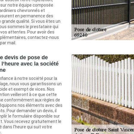
 sur notre équipe composée
jardiniers chevronnés et
assurent en permanence des
 grande qualité. Si vous êtes un
nous sommes le prestataire qui
vos attentes. Pour avoir des
pplémentaires, contactez-nous
par mail.
e devis de pose de
 l’heure avec la société
one
nfiance à notre société pour la
llage, nous vous garantissons un
rapide et exempt de vices. Nos
ntion veilleront à ce que cette
se conformément aux règles de
us équipons nos éléments avec des
s. Pour demander un devis, il
plir le formulaire disponible sur
et. Vous recevez gratuitement le
 dans l’heure qui suit votre
.