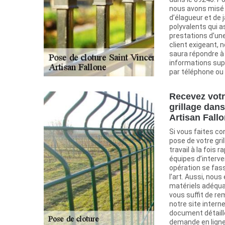
nous avons misé
d’élagueur et de 
polyvalents qui 
prestations d’une
client exigeant, 
saura répondre à 
informations su
par téléphone ou 
Recevez votr
grillage dans
Artisan Fall
Si vous faites co
pose de votre gri
travail à la fois 
équipes d’interve
opération se fas
l’art. Aussi, no
matériels adéquat
vous suffit de rem
notre site intern
document détaillé
demande en ligne