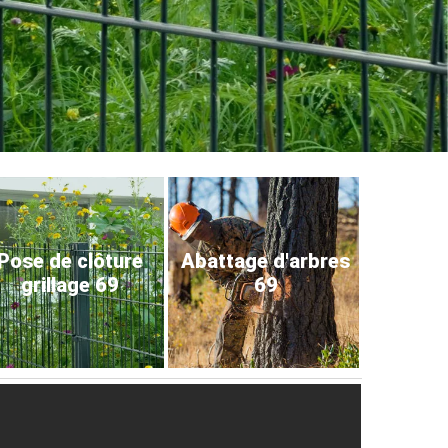
Pose de clôture
Abattage d'arbres
grillage 69
69