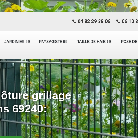
04 82 29 38 06
06 10 3
JARDINIER 69
PAYSAGISTE 69
TAILLE DE HAIE 69
POSE DE
ôture grillage
ns 69240: