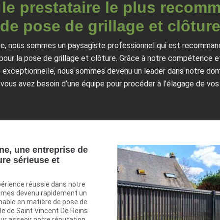
 le prestataire le plus reco
de pose de grillage et clôtur
e, nous sommes un paysagiste professionnel qui est recommandé 
pour la pose de grillage et clôture. Grâce à notre compétence et
é exceptionnelle, nous sommes devenu un leader dans notre domai
 vous avez besoin d’une équipe pour procéder à l’élagage de vos
ne, une entreprise de
ure sérieuse et
périence réussie dans notre
mmes devenu rapidement un
nable en matière de pose de
ille de Saint Vincent De Reins
ur asseoir notre réputation,