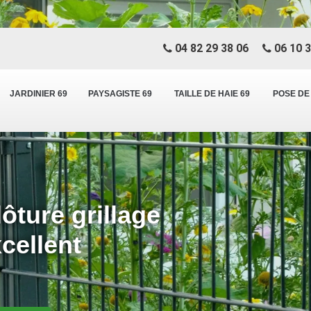
04 82 29 38 06
06 10 3
JARDINIER 69
PAYSAGISTE 69
TAILLE DE HAIE 69
POSE DE
ôture grillage
cellent