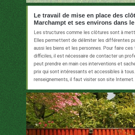
Le travail de mise en place des clôt
Marchampt et ses environs dans le
Les structures comme les clôtures sont à mettre
Elles permettent de délimiter les différentes p
aussi les biens et les personnes. Pour faire ces 
difficiles, il est nécessaire de contacter un prof
peut prendre en main ces interventions et sache
prix qui sont intéressants et accessibles à tous
renseignements, il faut visiter son site Internet.