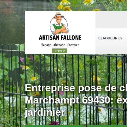
ELAGUEUR 69
Entreprise pose de cl
Marchampt 69430: ex
jardinier