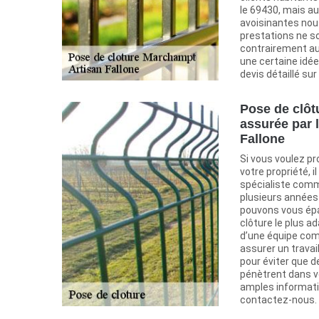
le 69430, mais au
avoisinantes nou
prestations ne s
contrairement au
une certaine idé
devis détaillé sur
Pose de clôtu
assurée par l
Fallone
Si vous voulez pr
votre propriété, i
spécialiste comm
plusieurs années
pouvons vous épa
clôture le plus a
d’une équipe com
assurer un travai
pour éviter que 
pénètrent dans v
amples informati
contactez-nous.