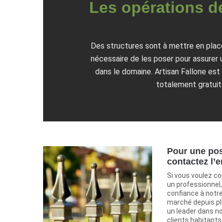
Les opérations d
Des structures sont à mettre en place 
nécessaire de les poser pour assurer 
dans le domaine. Artisan Fallone est
totalement gratuit 
Pour une pos
contactez l’e
Si vous voulez co
un professionnel,
confiance à notre
marché depuis p
un leader dans no
clients habitants