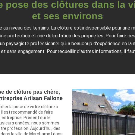
e pose des clôtures dans la v
et ses environs
au niveau des terrains. La clôture est indispensable pour une mu
une protection et une délimitation des propriétés. Pour faire ces
 un paysagiste professionnel qui a beaucoup d'expérience en la ma
et sans engagement. Pour recueillir d'autres informations, il faut
e de clôture pas chère,
ntreprise Artisan Fallone
nfier la pose de votre clôture à
 il est recommandé de faire
 entreprise. Présent sur le
lusieurs années, nous sommes
tre profession. Aujourd’hui, des
 dans la ville de Marchampt dans