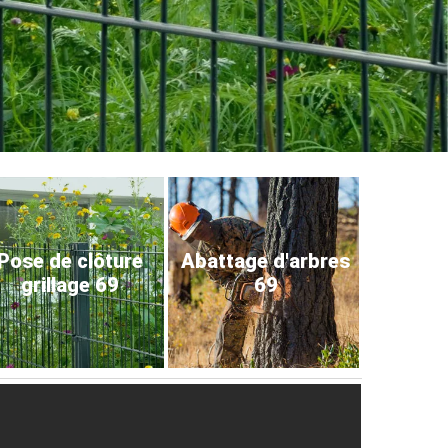
Pose de clôture
Abattage d'arbres
grillage 69
69