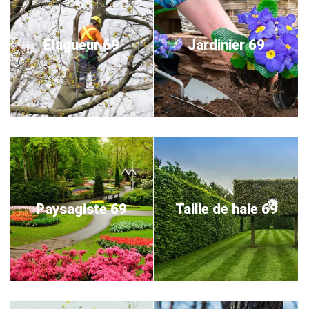
Elagueur 69
Jardinier 69
Paysagiste 69
Taille de haie 69