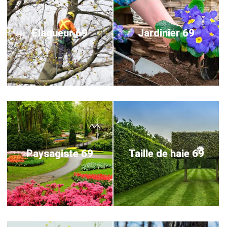
Elagueur 69
Jardinier 69
Paysagiste 69
Taille de haie 69