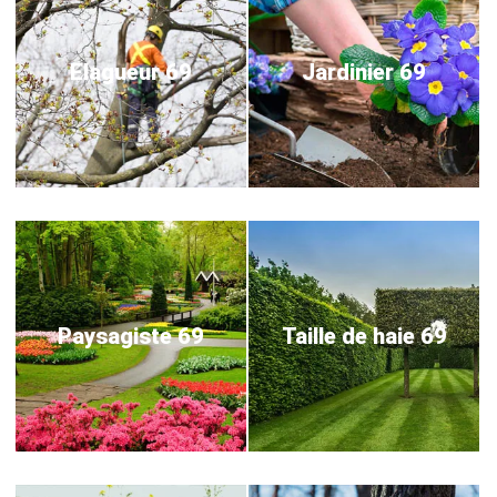
Elagueur 69
Jardinier 69
Paysagiste 69
Taille de haie 69