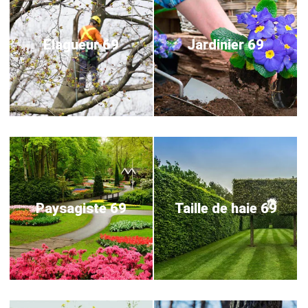
Elagueur 69
Jardinier 69
Paysagiste 69
Taille de haie 69