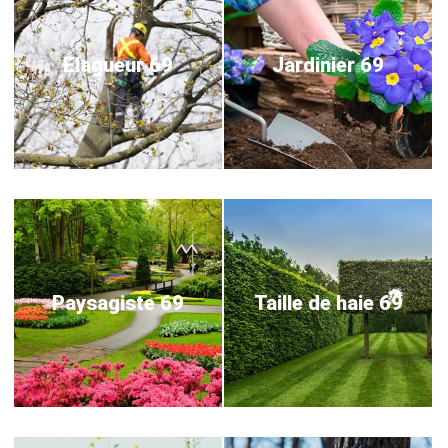
Elagueur 69
Jardinier 69
Paysagiste 69
Taille de haie 69