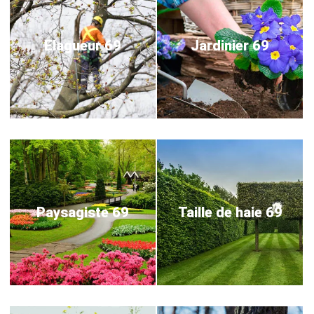
Elagueur 69
Jardinier 69
Paysagiste 69
Taille de haie 69