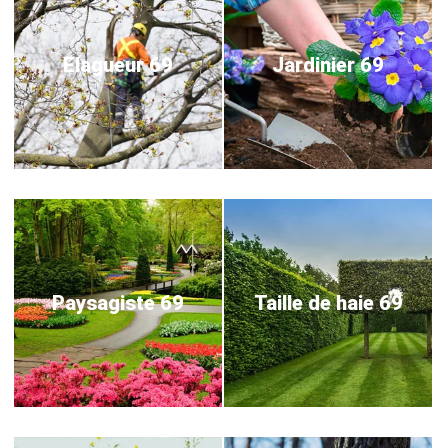
Elagueur 69
Jardinier 69
Paysagiste 69
Taille de haie 69