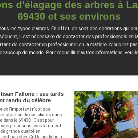
ons d'élagage des arbres à La
69430 et ses environs
tous les types d'arbres. En effet, ce sont des opérations qui pe
nséquent, il est nécessaire de contacter des professionnels en l
rtant de contacter un professionnel en la matière. N'oubliez pas 
beaucoup de monde. Pour recueillir d'autres informations, veuill
tisan Fallone : ses tarifs
ont rendu du célèbre
rise l'important n'est pas
 satisfaction de nos clients dans
nie dans le 69430 . C'est pour
e nous proposons constamment
 de grande qualité en
tarif pas cher. Cette politique a