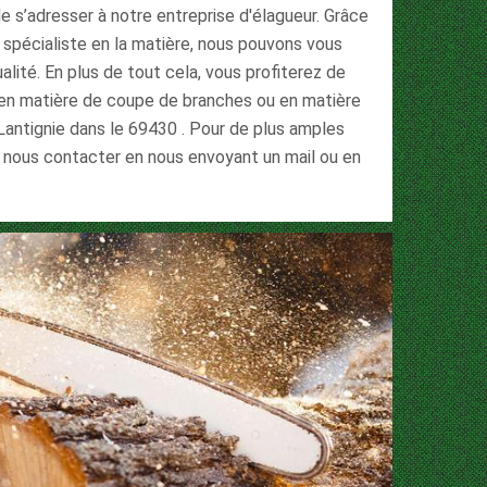
 de s’adresser à notre entreprise d'élagueur. Grâce
spécialiste en la matière, nous pouvons vous
alité. En plus de tout cela, vous profiterez de
t en matière de coupe de branches ou en matière
e Lantignie dans le 69430 . Pour de plus amples
à nous contacter en nous envoyant un mail ou en