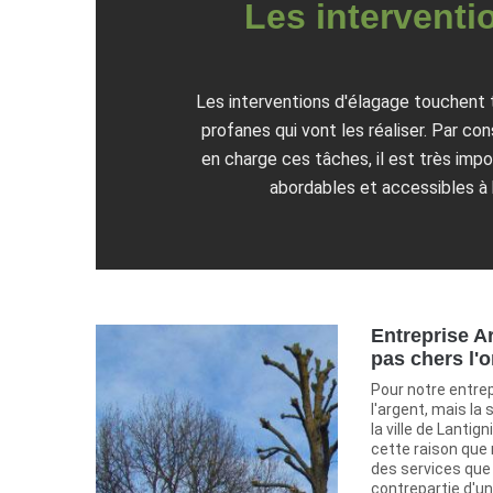
Les interventi
Les interventions d'élagage touchent 
profanes qui vont les réaliser. Par co
en charge ces tâches, il est très impo
abordables et accessibles à 
Entreprise Ar
pas chers l'
Pour notre entrep
l'argent, mais la
la ville de Lantig
cette raison qu
des services que
contrepartie d'un 