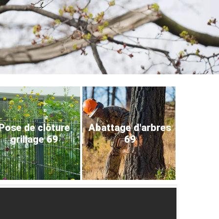
Pose de clôture
Abattage d'arbres
grillage 69
69