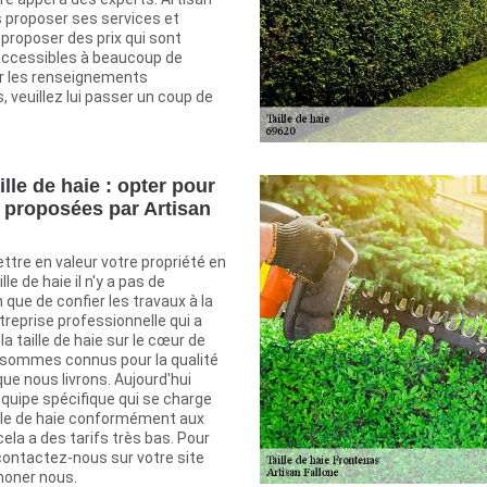
s proposer ses services et
 proposer des prix qui sont
accessibles à beaucoup de
r les renseignements
 veuillez lui passer un coup de
ille de haie : opter pour
s proposées par Artisan
ttre en valeur votre propriété en
le de haie il n'y a pas de
 que de confier les travaux à la
ntreprise professionnelle qui a
 la taille de haie sur le cœur de
 sommes connus pour la qualité
ue nous livrons. Aujourd'hui
quipe spécifique qui se charge
ille de haie conformément aux
 cela a des tarifs très bas. Pour
contactez-nous sur votre site
honer nous.