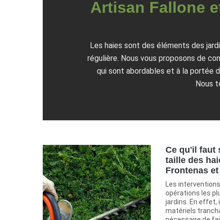
Artisan Fallone et
Les haies sont des éléments des jardin
régulière. Nous vous proposons de cont
qui sont abordables et à la portée 
Nous te
Ce qu'il faut
taille des hai
Frontenas et
Les interventions
opérations les p
jardins. En effet,
matériels tranchan
nécessaire de fai