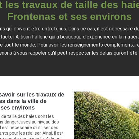
 les travaux de taille des hai
Frontenas et ses environs
s qui doivent être entretenus. Dans ce cas, il est nécessaire de
acter Artisan Fallone qui a beaucoup d'expérience en la matière
de tout le monde. Pour avoir les renseignements complémentaires
nons à vous rappeler qu'il peut respecter les délais qui ont été 
 savoir sur les travaux de
es dans la ville de
 ses environs
 de taille des haies sont les
lus dangereuses au niveau des
 il est nécessaire d'utiliser des
ts pour les réaliser. Ainsi, il est
re appel à des experts. Artisan