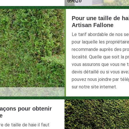
Pour une taille de ha
Artisan Fallone
Le tarif abordable de nos ser
pour laquelle les propriétai
recommande auprès des prop
localité. Quelle que soit la
vous assurons que vous ne tr
devis détaillé ou si vous av
pouvez nous joindre par télé
sur notre site internet.
façons pour obtenir
e
 de taille de haie il faut