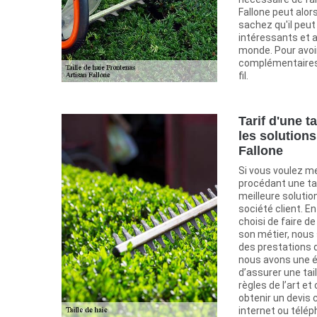
Fallone peut alor
sachez qu'il peut
intéressants et 
monde. Pour avoi
complémentaires,
fil.
Tarif d'une ta
les solution
Fallone
Si vous voulez me
procédant une tail
meilleure solution
société client. E
choisi de faire de
son métier, nous
des prestations q
nous avons une é
d’assurer une ta
règles de l’art et
obtenir un devis 
internet ou télép