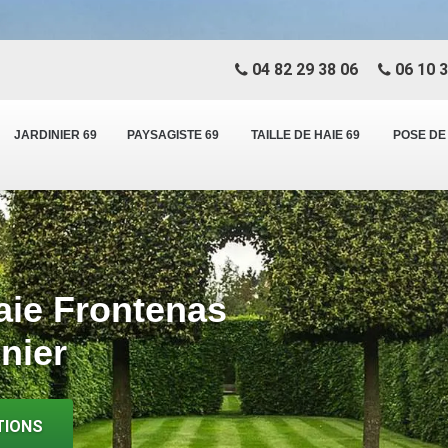
04 82 29 38 06
06 10 3
JARDINIER 69
PAYSAGISTE 69
TAILLE DE HAIE 69
POSE DE
haie Frontenas
inier
TIONS