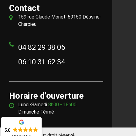
Contact
159 rue Claude Monet, 69150 Déssine-
Charpieu
04 82 29 38 06
06 10 31 62 34
Horaire d'ouverture
Lundi-Samedi
8h00 - 18h00
Dimanche Férmé
5.0
©2018 - 2026 Tout droit réservé