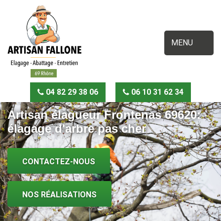
MENU
04 82 29 38 06
06 10 31 62 34
Artisan élagueur Frontenas 69620:
élagage d'arbre pas cher
CONTACTEZ-NOUS
NOS RÉALISATIONS