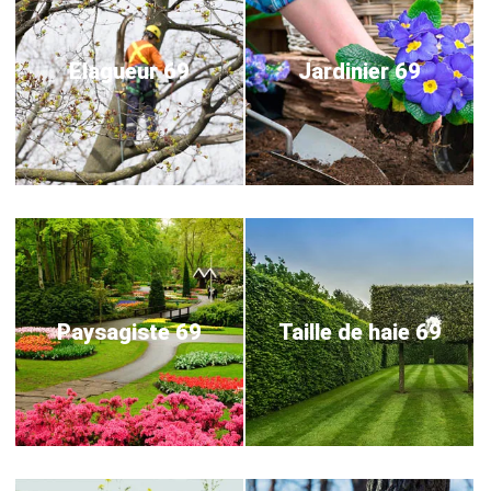
Elagueur 69
Jardinier 69
Paysagiste 69
Taille de haie 69