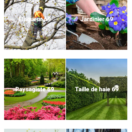
Elagueur 69
Jardinier 69
Paysagiste 69
Taille de haie 69