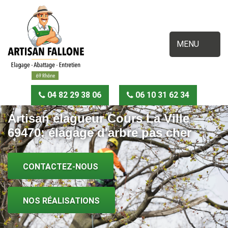
MENU
04 82 29 38 06
06 10 31 62 34
Artisan élagueur Cours La Ville
69470: élagage d'arbre pas cher
CONTACTEZ-NOUS
NOS RÉALISATIONS