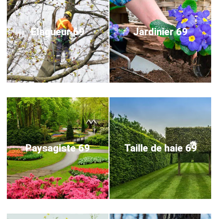
Elagueur 69
Jardinier 69
Paysagiste 69
Taille de haie 69