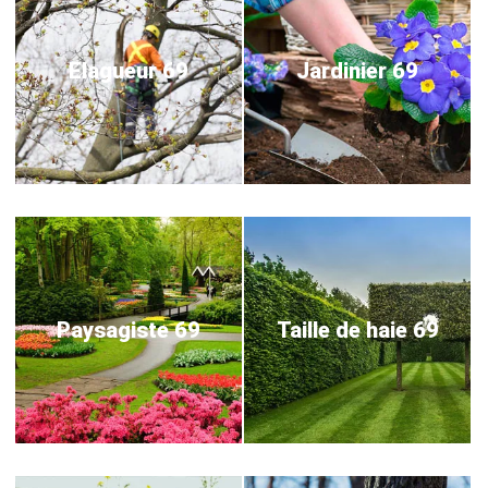
Elagueur 69
Jardinier 69
Paysagiste 69
Taille de haie 69