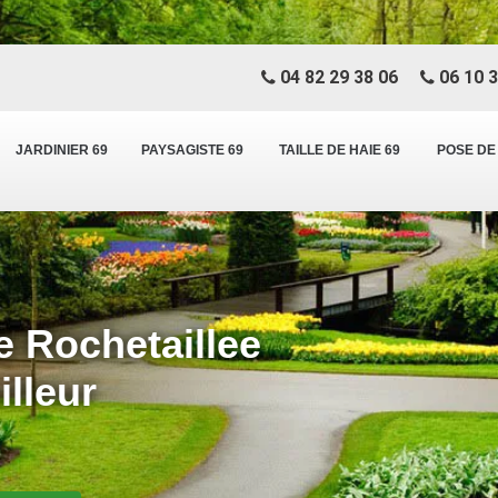
04 82 29 38 06
06 10 3
JARDINIER 69
PAYSAGISTE 69
TAILLE DE HAIE 69
POSE DE
e Rochetaillee
lleur