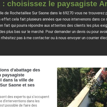
e : choisissez le paysagiste A
ville de Rochetaillee Sur Saone dans le 69270 vous ne trouverez 
n effet cela fait plusieurs années que nous intervenons dans ce
en fait qui pourra répondre aux attentes des clients les plus exi
n des plus bas sur le marché. Pour demander un devis ou pour avo
, n’hésitez pas à me contacter ou à nous envoyer un courrier élec
tions d'abattage des
n paysagiste
 dans la ville de
 Sur Saone et ses
sont des experts qui s'occupent
e d'interventions dans les
 est possible de faire des