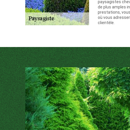
paysagistes chev
de plus amples i
prestations, vou
où vous adresser
clientèle.