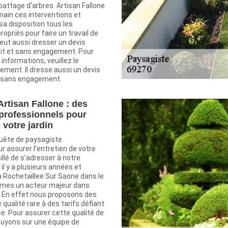
battage d'arbres. Artisan Fallone
main ces interventions et
 sa disposition tous les
priés pour faire un travail de
 peut aussi dresser un devis
it et sans engagement. Pour
s informations, veuillez le
ement. Il dresse aussi un devis
et sans engagement.
Artisan Fallone : des
professionnels pour
e votre jardin
quête de paysagiste
r assurer l’entretien de votre
eillé de s’adresser à notre
il y a plusieurs années et
a Rochetaillee Sur Saone dans le
mes un acteur majeur dans
. En effet nous proposons des
 qualité rare à des tarifs défiant
e. Pour assurer cette qualité de
puyons sur une équipe de