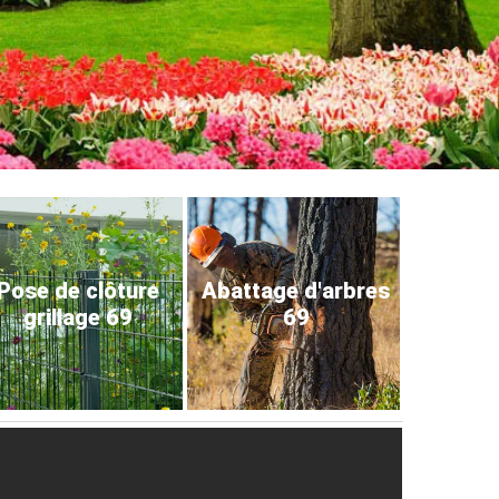
Pose de clôture
Abattage d'arbres
grillage 69
69