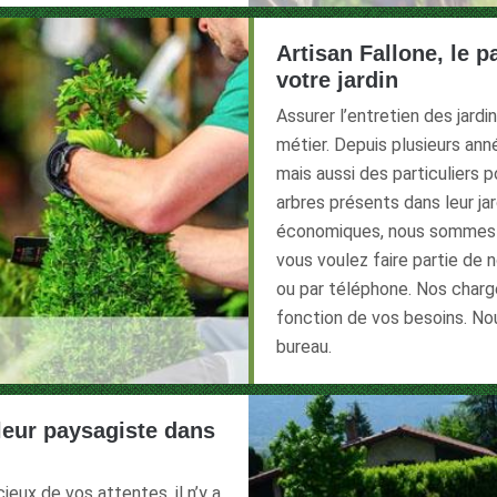
Artisan Fallone, le p
votre jardin
Assurer l’entretien des jardi
métier. Depuis plusieurs an
mais aussi des particuliers po
arbres présents dans leur jar
économiques, nous sommes le
vous voulez faire partie de 
ou par téléphone. Nos chargés
fonction de vos besoins. N
bureau.
lleur paysagiste dans
ieux de vos attentes, il n’y a