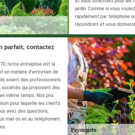
et nous sollicitent pour les
jardin. Comme si vous voule
rapidement par téléphone ou
répondront et vous donnero
n parfait, contactez
70, notre entreprise est la
it en matière d’entretien de
u’ils soient des professionnels
s sociétés qui proposent des
e en même temps. Nos prix
ison pour laquelle les clients
ous avez des questions,
un mail ou en au téléphonant.
es.