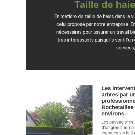
Taille de hai
En matière de taille de haies dans la 
celui proposé par notre entreprise. E
nécessaires pour assurer un travail bi
très intéressants puisqu’ils sont l’u
services
Les interven
arbres par u
professionnel
Rochetaillee
environs
Les paysagistes 
d'un grand nombr
espaces verts. Il