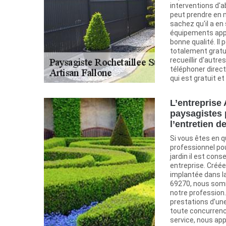
interventions d'a
peut prendre en 
sachez qu'il a en
équipements appro
bonne qualité. Il
totalement gratu
recueillir d'autre
téléphoner direct
qui est gratuit 
L’entreprise 
paysagistes 
l’entretien d
Si vous êtes en 
professionnel pou
jardin il est cons
entreprise. Créée 
implantée dans l
69270, nous som
notre profession
prestations d’une
toute concurrenc
service, nous ap