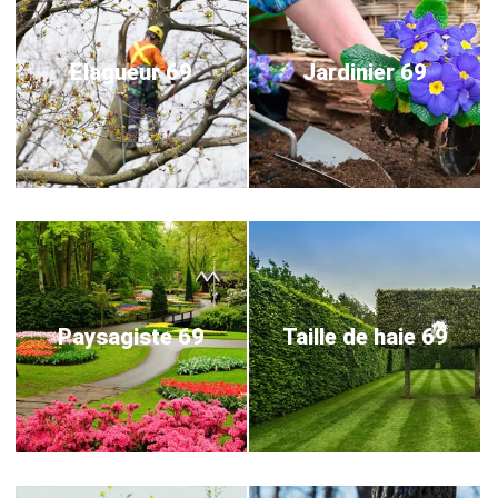
Elagueur 69
Jardinier 69
Paysagiste 69
Taille de haie 69