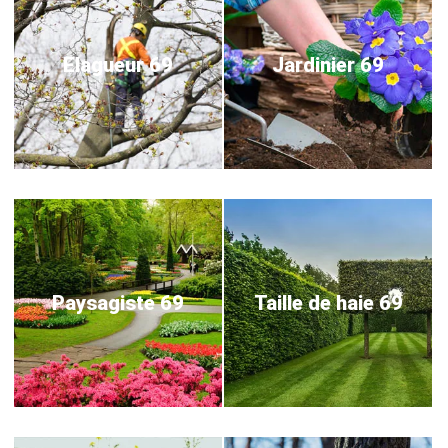
Elagueur 69
Jardinier 69
Paysagiste 69
Taille de haie 69