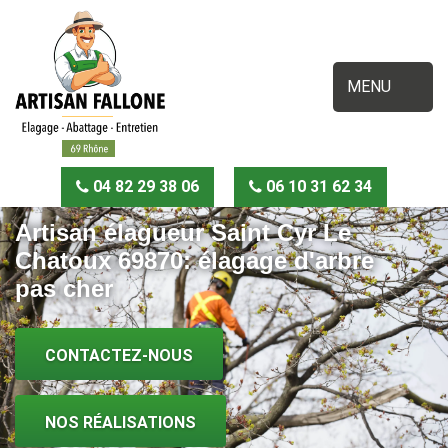
MENU
04 82 29 38 06
06 10 31 62 34
Artisan élagueur Saint Cyr Le
Chatoux 69870: élagage d'arbre
pas cher
CONTACTEZ-NOUS
NOS RÉALISATIONS