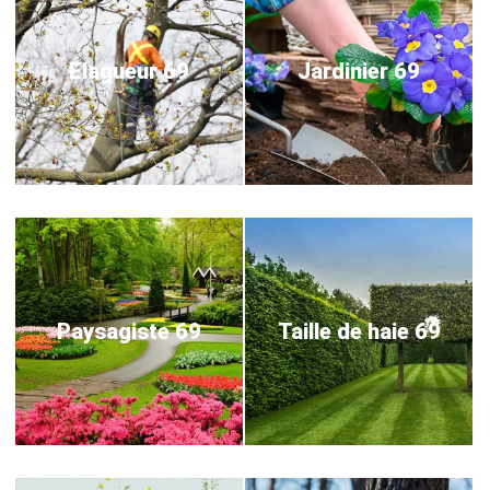
Elagueur 69
Jardinier 69
Paysagiste 69
Taille de haie 69