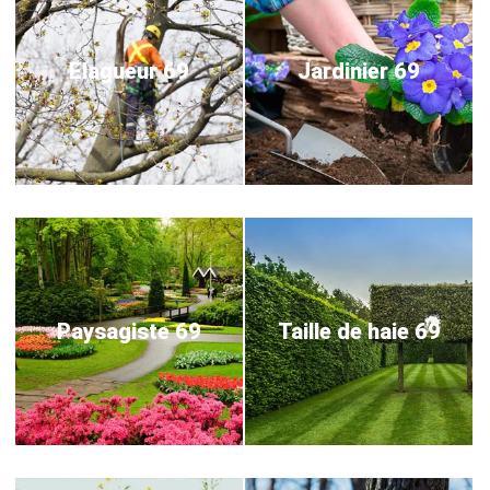
Elagueur 69
Jardinier 69
Paysagiste 69
Taille de haie 69