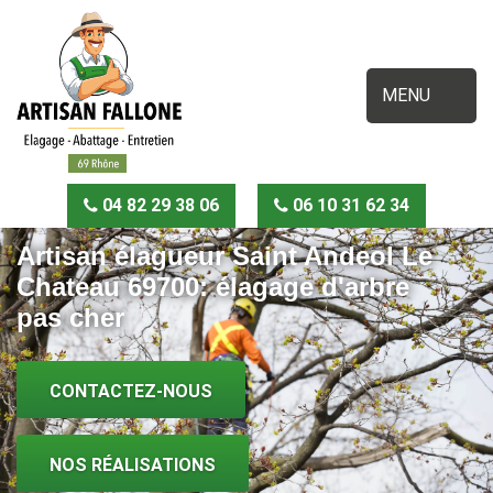
MENU
04 82 29 38 06
06 10 31 62 34
Artisan élagueur Saint Andeol Le
Chateau 69700: élagage d'arbre
pas cher
CONTACTEZ-NOUS
NOS RÉALISATIONS