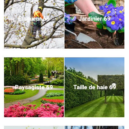
Elagueur 69
Jardinier 69
Paysagiste 69
Taille de haie 69