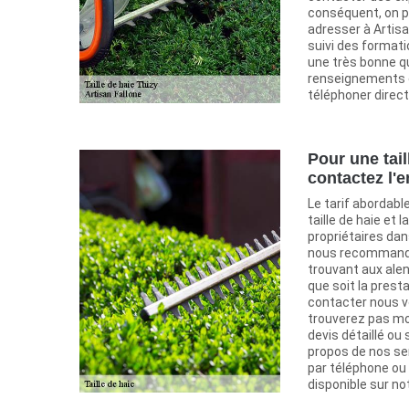
conséquent, on p
adresser à Artisan 
suivi des formati
une très bonne qua
renseignements c
téléphoner direc
Pour une tail
contactez l'e
Le tarif abordabl
taille de haie et l
propriétaires dan
nous recommande
trouvant aux alen
que soit la prest
contacter nous 
trouverez pas moi
devis détaillé ou
propos de nos se
par téléphone ou 
disponible sur not