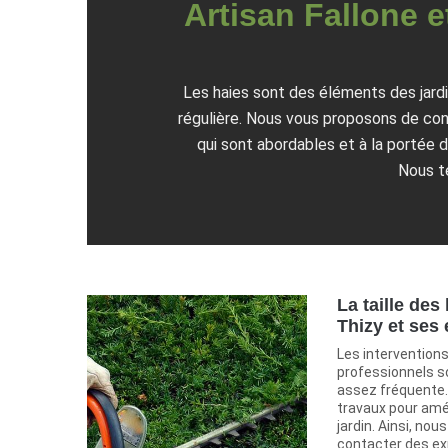
Artisan Fallone et
Les haies sont des éléments des jardin
régulière. Nous vous proposons de cont
qui sont abordables et à la portée 
Nous te
La taille des
Thizy et ses
Les interventions
professionnels s
assez fréquente. E
travaux pour amél
jardin. Ainsi, no
contacter des exp