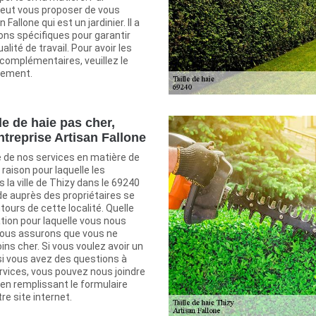
eut vous proposer de vous
Fallone qui est un jardinier. Il a
ons spécifiques pour garantir
lité de travail. Pour avoir les
omplémentaires, veuillez le
tement.
le de haie pas cher,
ntreprise Artisan Fallone
e de nos services en matière de
a raison pour laquelle les
s la ville de Thizy dans le 69240
 auprès des propriétaires se
tours de cette localité. Quelle
ation pour laquelle vous nous
vous assurons que vous ne
ns cher. Si vous voulez avoir un
 si vous avez des questions à
rvices, vous pouvez nous joindre
en remplissant le formulaire
re site internet.