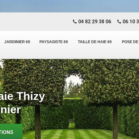
04 82 29 38 06
06 10 3
JARDINIER 69
PAYSAGISTE 69
TAILLE DE HAIE 69
POSE DE
aie Thizy
inier
TIONS