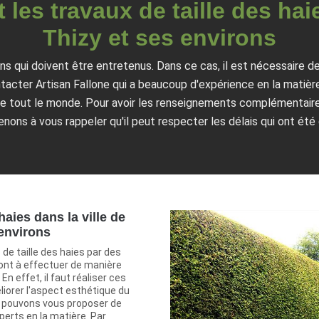
 les travaux de taille des hai
Thizy et ses environs
s qui doivent être entretenus. Dans ce cas, il est nécessaire de
acter Artisan Fallone qui a beaucoup d'expérience en la matière
de tout le monde. Pour avoir les renseignements complémentaires
nons à vous rappeler qu'il peut respecter les délais qui ont été 
 haies dans la ville de
 environs
 de taille des haies par des
ont à effectuer de manière
n effet, il faut réaliser ces
iorer l'aspect esthétique du
us pouvons vous proposer de
erts en la matière. Par