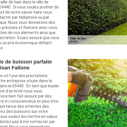
aille de haie dans la ville de
69440 . Si vous voulez profiter de
et de notre savoir-faire vous
acter par téléphone ou par
nique. Nous vous donnerons des
 précises et fixerons avec vous
ntion de nos éléments ainsi que
prestation. Soyez assuré que vous
s un prix économique défiant
e.
le de buisson parfaite
tisan Fallone
son et l’une des prestations
tre entreprise située dans la
dans le 69440 . En tant que leader
ne d’activité nous vous
ice bien fait assuré par des
né et consciencieux en plus être
mportance des attentes des
avez des buissons sur votre
vous voulez les mettre en valeur
n'hésitez pas à me contacter par
 mail. Nous vous répondrons