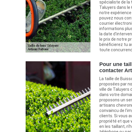
spécialiste de la t
Taluyers dans le 
notre expérience 
pouvez nous cont
courrier électro
informations plus
la date d'interve
le prix de notre 
bénéficierez tu a
toute concurrenc
Pour une tail
contacter Ar
La taille de Buis
proposées par no
ville de Taluyers 
dans votre domai
proposons un serv
artisans chevron
convaincu de l'i
clients. Si vous 
propriété et que 
en les taillant, 
téléphone ou par