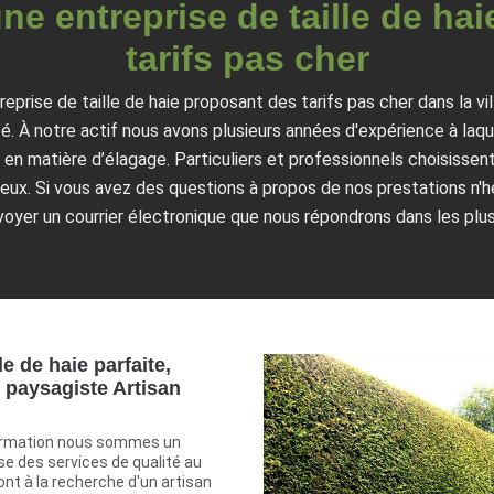
une entreprise de taille de ha
tarifs pas cher
reprise de taille de haie proposant des tarifs pas cher dans la v
 À notre actif nous avons plusieurs années d'expérience à laquel
si en matière d’élagage. Particuliers et professionnels choisisse
ux. Si vous avez des questions à propos de nos prestations n'
oyer un courrier électronique que nous répondrons dans les plus
le de haie parfaite,
e paysagiste Artisan
ormation nous sommes un
se des services de qualité au
sont à la recherche d'un artisan