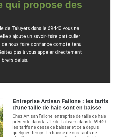
ie qui propose des
ille de Taluyers dans le 69440 vous ne
le s'ajoute un savoir-faire particulier
nt de nous faire confiance compte tenu
hésitez pas à vous appeler directement
 brefs délais.
Entreprise Artisan Fallone : les tarifs
d'une taille de haie sont en baisse
Chez Artisan Fallone, entreprise de taille de haie
présente dans la ville de Taluyers dans le 69440
les tarifs ne cesse de baisser et cela depuis
quelques temps. La baisse de nos tarifs ne