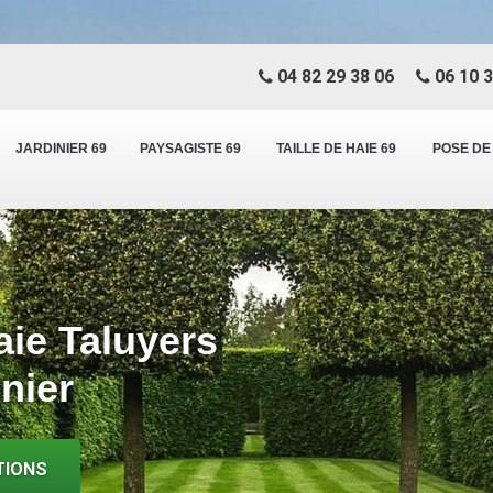
04 82 29 38 06
06 10 3
JARDINIER 69
PAYSAGISTE 69
TAILLE DE HAIE 69
POSE DE
haie Taluyers
inier
TIONS