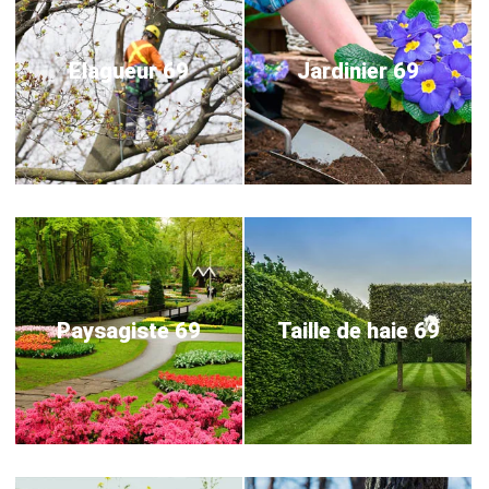
Elagueur 69
Jardinier 69
Paysagiste 69
Taille de haie 69