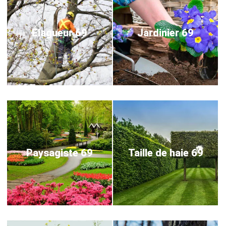
Elagueur 69
Jardinier 69
Paysagiste 69
Taille de haie 69