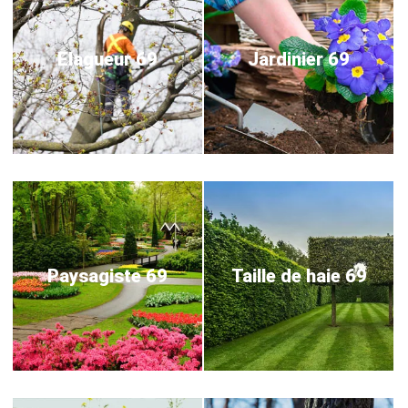
Elagueur 69
Jardinier 69
Paysagiste 69
Taille de haie 69