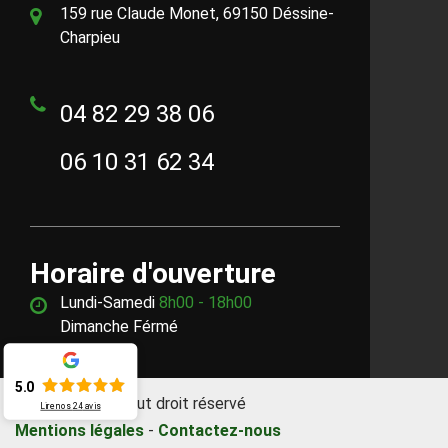
159 rue Claude Monet, 69150 Déssine-
Charpieu
04 82 29 38 06
06 10 31 62 34
Horaire d'ouverture
Lundi-Samedi
8h00 - 18h00
Dimanche Férmé
5.0
©2018 - 2026 Tout droit réservé
Lire nos
24
avis
Mentions légales
-
Contactez-nous