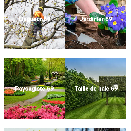
Elagueur 69
Jardinier 69
Paysagiste 69
Taille de haie 69