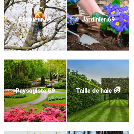
Elagueur 69
Jardinier 69
Paysagiste 69
Taille de haie 69