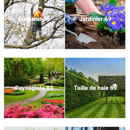
Elagueur 69
Jardinier 69
Paysagiste 69
Taille de haie 69