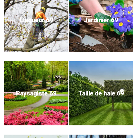
Elagueur 69
Jardinier 69
Paysagiste 69
Taille de haie 69