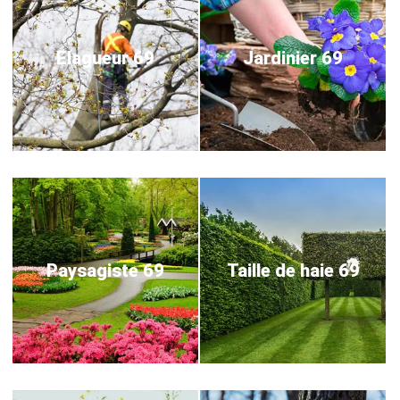
Elagueur 69
Jardinier 69
Paysagiste 69
Taille de haie 69