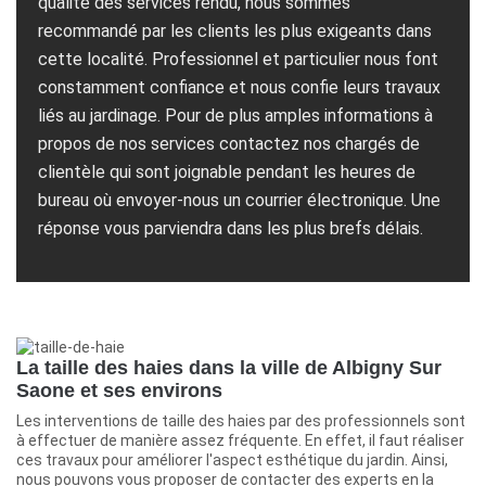
qualité des services rendu, nous sommes
recommandé par les clients les plus exigeants dans
cette localité. Professionnel et particulier nous font
constamment confiance et nous confie leurs travaux
liés au jardinage. Pour de plus amples informations à
propos de nos services contactez nos chargés de
clientèle qui sont joignable pendant les heures de
bureau où envoyer-nous un courrier électronique. Une
réponse vous parviendra dans les plus brefs délais.
La taille des haies dans la ville de Albigny Sur
Saone et ses environs
Les interventions de taille des haies par des professionnels sont
à effectuer de manière assez fréquente. En effet, il faut réaliser
ces travaux pour améliorer l'aspect esthétique du jardin. Ainsi,
nous pouvons vous proposer de contacter des experts en la