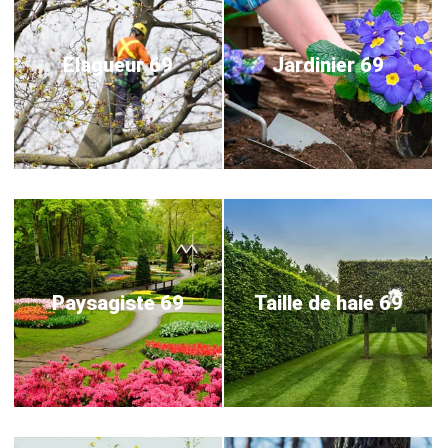
Elagueur 69
Jardinier 69
Paysagiste 69
Taille de haie 69