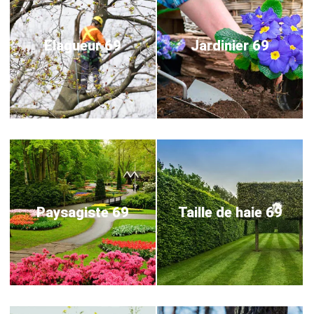
Elagueur 69
Jardinier 69
Paysagiste 69
Taille de haie 69