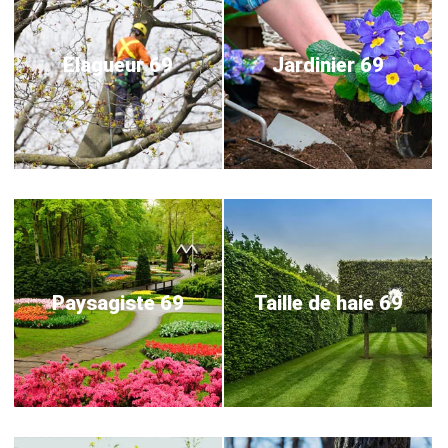
Elagueur 69
Jardinier 69
Paysagiste 69
Taille de haie 69