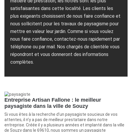
matière de prestation, les nôtres sont les plus
satisfaisantes dans cette localité. Les clients les
plus exigeants choisissent de nous faire confiance et
nous sollicitent pour les travaux de paysagisme pour
mettre en valeur leur jardin. Comme si vous voulez
nous faire confiance, contactez-nous rapidement par
téléphone ou par mail. Nos chargés de clientèle vous
répondront et vous donneront des informations
complètes.
Entreprise Artisan Fallone : le meilleur
paysagiste dans la ville de Souzy
Si vous êtes à la recherche d’un paysagiste soucieux de vos
attentes, il n’y a pas de meilleur prestataire dans notre
entreprise. Créée il y a plusieurs années et implanté dans la ville
de Souzy dans le 69610, nous sommes un paysagiste