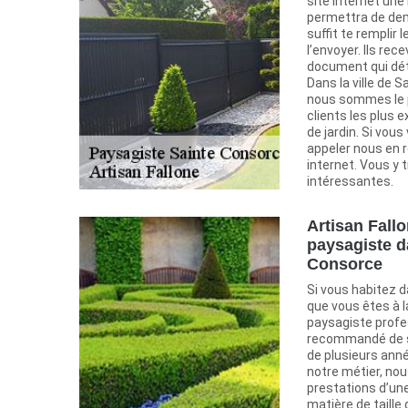
site internet une 
permettra de dema
suffit te remplir 
l’envoyer. Ils rec
document qui déta
Dans la ville de 
nous sommes le 
clients les plus 
de jardin. Si vou
appeler nous en 
internet. Vous y
intéressantes.
Artisan Fallo
paysagiste da
Consorce
Si vous habitez d
que vous êtes à l
paysagiste profes
recommandé de s’
de plusieurs ann
notre métier, no
prestations d’une
matière de taille 