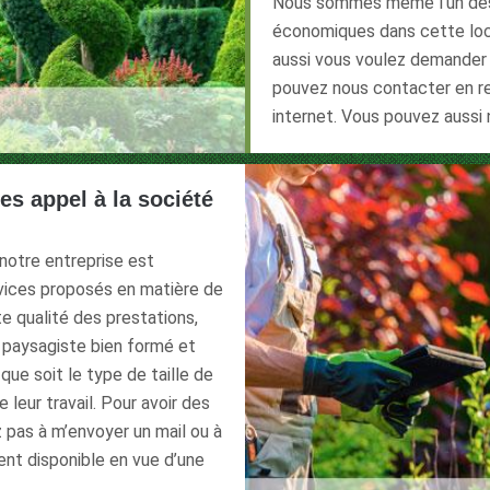
Nous sommes même l’un des p
économiques dans cette local
aussi vous voulez demander 
pouvez nous contacter en rem
internet. Vous pouvez aussi
tes appel à la société
 notre entreprise est
ervices proposés en matière de
te qualité des prestations,
 paysagiste bien formé et
que soit le type de taille de
e leur travail. Pour avoir des
z pas à m’envoyer un mail ou à
ent disponible en vue d’une