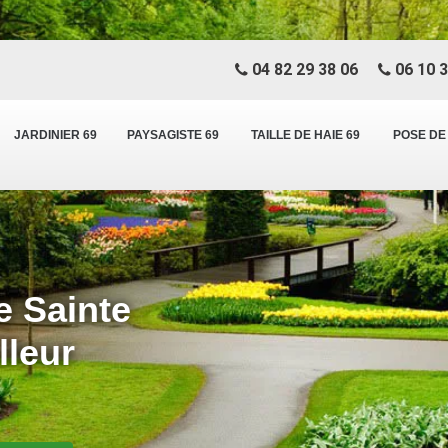
04 82 29 38 06
06 10 3
JARDINIER 69
PAYSAGISTE 69
TAILLE DE HAIE 69
POSE DE
e Sainte
lleur