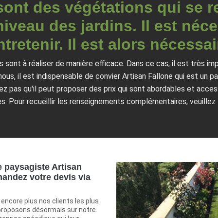
ont des végétations qui se r
iveau des jardins. Il est néce
ntretenir. Il est alors nécessai
 sont à réaliser de manière efficace. Dans ce cas, il est très i
nous, il est indispensable de convier Artisan Fallone qui est un 
iez pas qu'il peut proposer des prix qui sont abordables et acc
s. Pour recueillir les renseignements complémentaires, veuillez
e paysagiste Artisan
mandez votre devis via
 encore plus nos clients les plus
proposons désormais sur notre