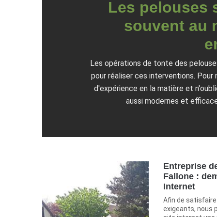
Les pelouses s
souvent au n
e
Les opérations de tonte des pelouses
pour réaliser ces interventions. Pour 
d'expérience en la matière et n'oubl
aussi modernes et efficace
Entreprise d
Fallone : de
Internet
Afin de satisfaire
exigeants, nous 