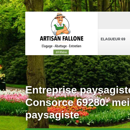
ELAGUEUR 69
Entreprise paysagist
Consorce 69280: mei
paysagiste