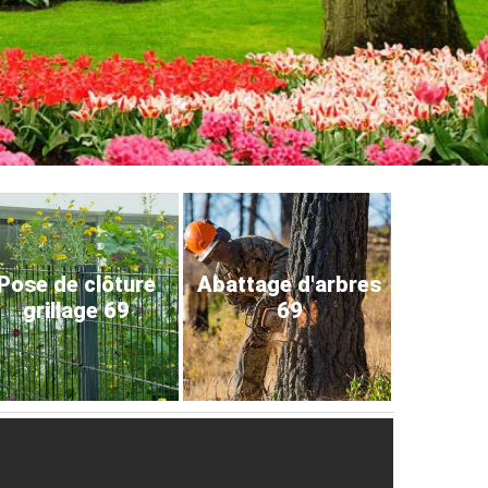
Pose de clôture
Abattage d'arbres
grillage 69
69