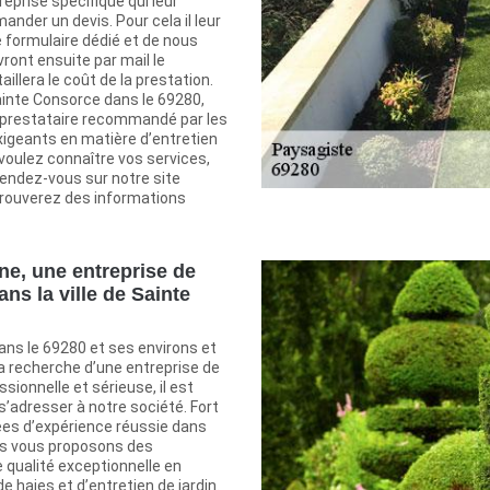
reprise spécifique qui leur
nder un devis. Pour cela il leur
le formulaire dédié et de nous
evront ensuite par mail le
illera le coût de la prestation.
Sainte Consorce dans le 69280,
prestataire recommandé par les
exigeants en matière d’entretien
s voulez connaître vos services,
rendez-vous sur notre site
 trouverez des informations
ne, une entreprise de
ns la ville de Sainte
ans le 69280 et ses environs et
a recherche d’une entreprise de
sionnelle et sérieuse, il est
adresser à notre société. Fort
ées d’expérience réussie dans
us vous proposons des
 qualité exceptionnelle en
de haies et d’entretien de jardin.