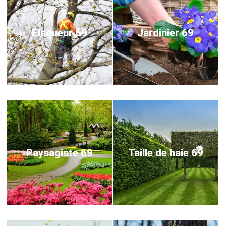
Elagueur 69
Jardinier 69
Paysagiste 69
Taille de haie 69