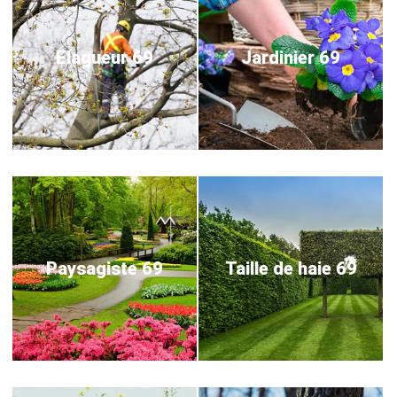
Elagueur 69
Jardinier 69
Paysagiste 69
Taille de haie 69