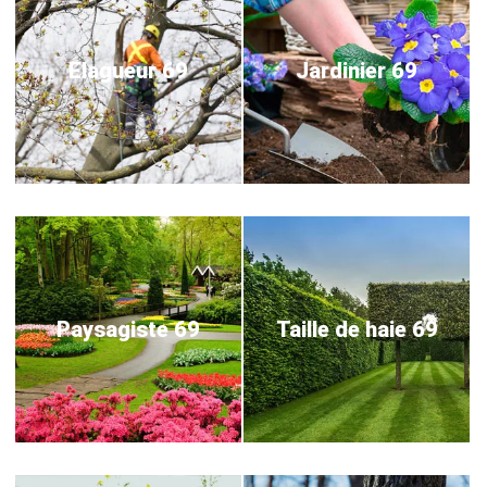
Elagueur 69
Jardinier 69
Paysagiste 69
Taille de haie 69