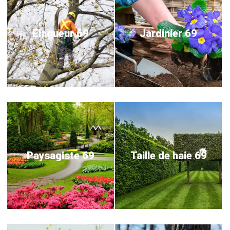
Elagueur 69
Jardinier 69
Paysagiste 69
Taille de haie 69