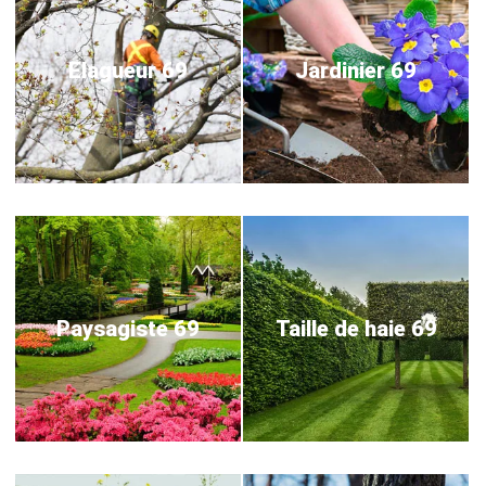
Elagueur 69
Jardinier 69
Paysagiste 69
Taille de haie 69