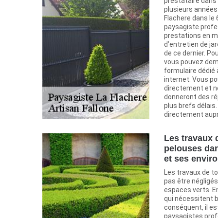
prestataire dans 
plusieurs années 
Flachere dans l
paysagiste profe
prestations en ma
d’entretien de jar
de ce dernier. Po
vous pouvez dema
formulaire dédié 
internet. Vous p
directement et n
donneront des ré
plus brefs délais
directement aupr
Les travaux 
pelouses dan
et ses envir
Les travaux de t
pas être négligés
espaces verts. E
qui nécessitent 
conséquent, il e
paysagistes profe