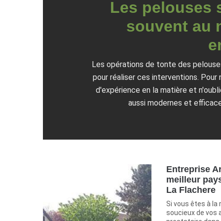
Les pelouses s
souvent au n
e
Les opérations de tonte des pelouses
pour réaliser ces interventions. Pour 
d'expérience en la matière et n'oubl
aussi modernes et efficace
Entreprise Ar
meilleur pays
La Flachere
Si vous êtes à la
soucieux de vos at