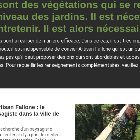
ont des végétations qui se r
iveau des jardins. Il est néce
ntretenir. Il est alors nécessai
 sont à réaliser de manière efficace. Dans ce cas, il est très i
nous, il est indispensable de convier Artisan Fallone qui est un 
iez pas qu'il peut proposer des prix qui sont abordables et acc
s. Pour recueillir les renseignements complémentaires, veuillez
tisan Fallone : le
agiste dans la ville de
 recherche d’un paysagiste
tentes, il n’y a pas de meilleur