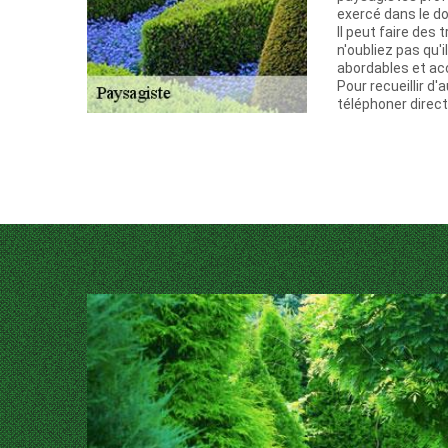
exercé dans le d
Il peut faire des 
n'oubliez pas qu'i
abordables et ac
Pour recueillir d'
téléphoner direc