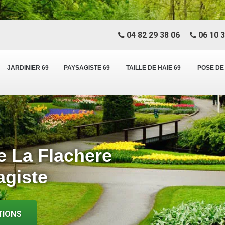
04 82 29 38 06
06 10 3
JARDINIER 69
PAYSAGISTE 69
TAILLE DE HAIE 69
POSE DE
e La Flachere
agiste
TIONS