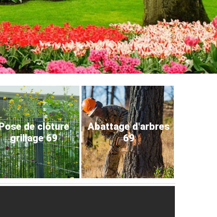
Pose de clôture
Abattage d'arbres
grillage 69
69