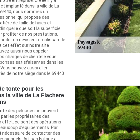
notre entreprise. Créée il y a
et implanté dans la ville de La
e 69440, nous sommes un
ssionnel qui propose des
tière de taille de haies et
din quelle que soit la superficie
ur profiter de nos prestations,
nder un devis en remplissant le
à cet effet sur notre site
ouvez aussi nous appeler
os chargés de clientèle vous
ponses satisfaisantes dans les
. Vous pouvez aussi aller
ès de notre siège dans le 69440.
de tonte pour les
s la ville de La Flachere
ons
onte des pelouses ne peuvent
 par les propriétaires des
n effet, ce sont des opérations
beaucoup d'équipements. Par
st nécessaire de contacter des
ssionnels. Artisan Fallone a