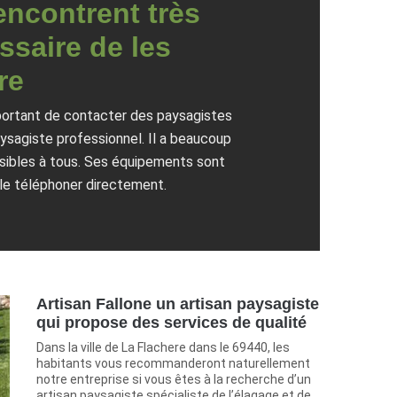
encontrent très
ssaire de les
re
mportant de contacter des paysagistes
paysagiste professionnel. Il a beaucoup
essibles à tous. Ses équipements sont
 le téléphoner directement.
Artisan Fallone un artisan paysagiste
qui propose des services de qualité
Dans la ville de La Flachere dans le 69440, les
habitants vous recommanderont naturellement
notre entreprise si vous êtes à la recherche d’un
artisan paysagiste spécialiste de l’élagage et de