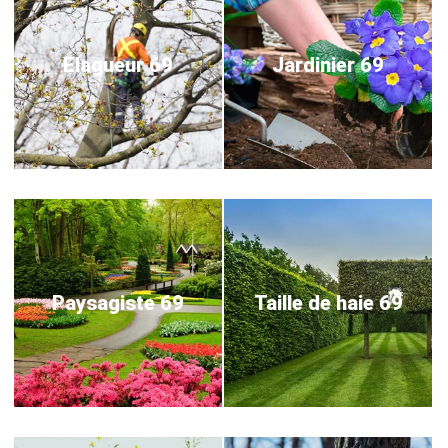
Elagueur 69
Jardinier 69
Paysagiste 69
Taille de haie 69